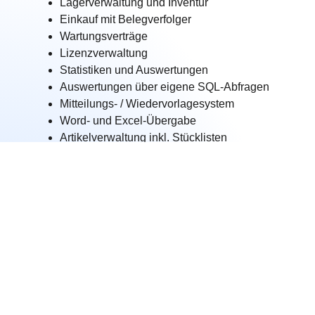
Lagerverwaltung und Inventur
Einkauf mit Belegverfolger
Wartungsverträge
Lizenzverwaltung
Statistiken und Auswertungen
Auswertungen über eigene SQL-Abfragen
Mitteilungs- / Wiedervorlagesystem
Word- und Excel-Übergabe
Artikelverwaltung inkl. Stücklisten
Projektverwaltung
Verkauf mit Belegverfolger
Rahmenverträge
Lieferantenrechnungen
Finanzen
Designer (Formulare und Druckvorlagen)
Multi-Formulare
Fremdwährungen
Module und Schnittstellen