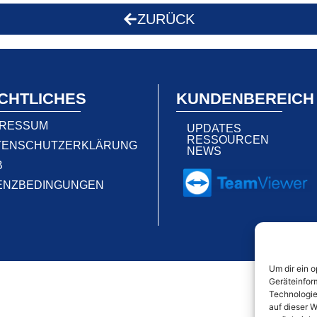
ZURÜCK
CHTLICHES
KUNDENBEREICH
PRESSUM
UPDATES
RESSOURCEN
TENSCHUTZERKLÄRUNG
NEWS
B
ZENZBEDINGUNGEN
Um dir ein 
Geräteinfor
Technologie
auf dieser W